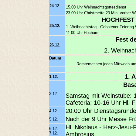
24.12.
15.00 Uhr Weihnachtsgottesdienst
23.00 Uhr Christmette 20 Min. vorher 
HOCHFEST 
25.12.
1. Weihnachtstag - Gebotener Feiertag 
11.00 Uhr Hochamt
Fest d
26.12.
2. Weihnach
Datum
Roratemessen jeden Mittwoch um 6
1.
1.12.
Bas
3.12.
Samstag mit Weinstube: 1
Cafeteria: 10-16 Uhr Hl. 
20.00 Uhr Dienstagsrund
4.12.
Nach der 9 Uhr Messe Frü
5.12.
Hl. Nikolaus - Herz-Jesu-F
6.12.
7.12.
Ambrosius