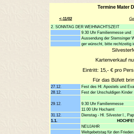
Termine Mater 
<-11/02
Ge
2. SONNTAG DER WEIHNACHTSZEIT
9.30 Uhr Familienmesse und
Aussendung der Stemsinger We
ger wünscht, bitte rechtzeitig
Silvester
Kartenverkauf nu
Eintritt: 15,- € pro Pe
Für das Büfett brin
27.12.
Fest des Hl. Apostels und Ev
28.12.
Fest der Unschuldigen Kinder
29.12.
9.30 Uhr Familienmesse
11.00 Uhr Hochamt
31.12.
Dienstag - Hl. Silvester l., 
1.1.
HOCHFE
NEUJAHR
Weltgebetstag für den Friede