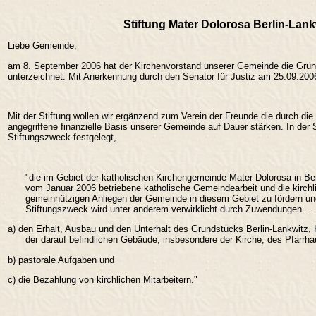
Stiftung Mater Dolorosa Berlin-Lank
Liebe Gemeinde,
am 8. September 2006 hat der Kirchenvorstand unserer Gemeinde die Gründ
unterzeichnet. Mit Anerkennung durch den Senator für Justiz am 25.09.2006 
Mit der Stiftung wollen wir ergänzend zum Verein der Freunde die durch 
angegriffene finanzielle Basis unserer Gemeinde auf Dauer stärken. In der S
Stiftungszweck festgelegt,
"die im Gebiet der katholischen Kirchengemeinde Mater Dolorosa in Be
vom Januar 2006 betriebene katholische Gemeindearbeit und die kirchlic
gemeinnützigen Anliegen der Gemeinde in diesem Gebiet zu fördern un
Stiftungszweck wird unter anderem verwirklicht durch Zuwendungen ...
a) den Erhalt, Ausbau und den Unterhalt des Grundstücks Berlin-Lankwitz, 
der darauf befindlichen Gebäude, insbesondere der Kirche, des Pfarr
b) pastorale Aufgaben und
c) die Bezahlung von kirchlichen Mitarbeitern."