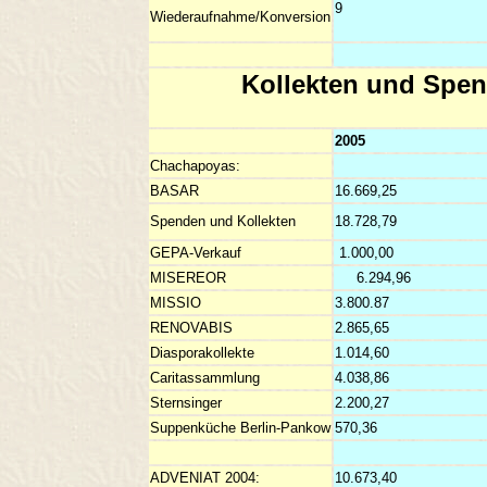
Wiederaufnahme/Konversion
Kollekten und Spe
2005
Chachapoyas:
BASAR
16.669,25
Spenden und Kollekten
18.728,79
GEPA-Verkauf
1.000,00
MISEREOR
6.294,96
MISSIO
3.800.87
RENOVABIS
2.865,65
Diasporakollekte
1.014,60
Caritassammlung
4.038,86
Sternsinger
2.200,27
Suppenküche Berlin-Pankow
570,36
ADVENIAT 2004:
10.673,40