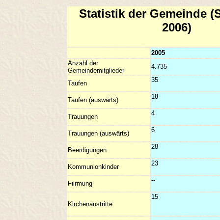
Statistik der Gemeinde (
2006)
2005
Anzahl der
4.735
Gemeindemitglieder
3
Taufen
1
Taufen (auswärts)
Trauungen
Trauungen (auswärts)
2
Beerdigungen
2
Kommunionkinder
-
Fiirmung
1
Kirchenaustritte