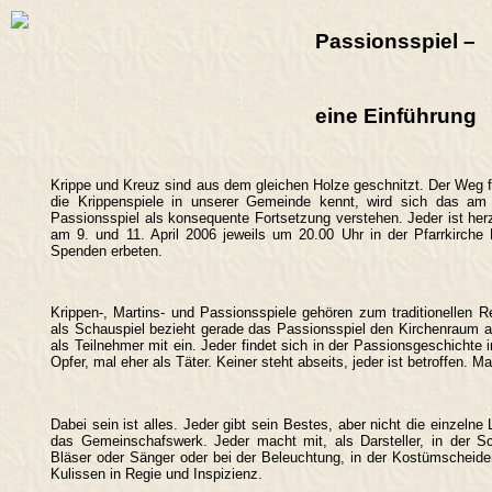
Passionsspiel –
eine Einführung
Krippe und Kreuz sind aus dem gleichen Holze geschnitzt. Der Weg 
die Krippenspiele in unserer Gemeinde kennt, wird sich das a
Passionsspiel als konsequente Fortsetzung verstehen. Jeder ist herz
am 9. und 11. April 2006 jeweils um 20.00 Uhr in der Pfarrkirche M
Spenden erbeten.
Krippen-, Martins- und Passionsspiele gehören zum traditionellen 
als Schauspiel bezieht gerade das Passionsspiel den Kirchenraum a
als Teilnehmer mit ein. Jeder findet sich in der Passionsgeschichte i
Opfer, mal eher als Täter. Keiner steht abseits, jeder ist betroffen. 
Dabei sein ist alles. Jeder gibt sein Bestes, aber nicht die einzelne
das Gemeinschafswerk. Jeder macht mit, als Darsteller, in der Sc
Bläser oder Sänger oder bei der Beleuchtung, in der Kostümscheider
Kulissen in Regie und Inspizienz.