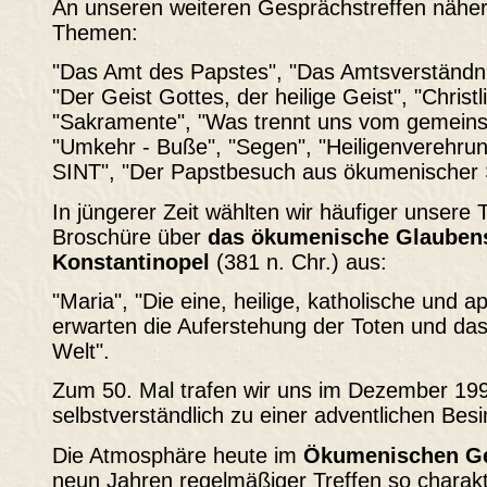
An unseren weiteren Gesprächstreffen nähert
Themen:
"Das Amt des Papstes", "Das Amtsverständnis
"Der Geist Gottes, der heilige Geist", "Christ
"Sakramente", "Was trennt uns vom gemein
"Umkehr - Buße", "Segen", "Heiligenverehru
SINT", "Der Papstbesuch aus ökumenischer S
In jüngerer Zeit wählten wir häufiger unsere
Broschüre über
das ökumenische
Glaubens
Konstantinopel
(381 n. Chr.) aus:
"Maria", "Die eine, heilige, katholische und a
erwarten die Auferstehung der Toten und d
Welt".
Zum 50. Mal trafen wir uns im Dezember 199
selbstverständlich zu einer adventlichen Bes
Die Atmosphäre heute im
Ökumenischen Ge
neun Jahren regelmäßiger Treffen so charakt