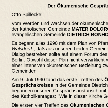
Der Ökumenische Gespräc
Otto Spillecke:
Vom Werden und Wachsen der ökumenische
der katholischen Gemeinde
MATER DOLOR
evangelischen Gemeinde
DIETRICH BONH
Es begann alles 1990 mit dem Plan von Pfar
Walsdorff
, daß aus unseren beiden Gemeind
Dialog bestreiten sollte auf einem Forum des
Berlin. Obwohl dieser Plan nicht verwirklicht
einer intensiven ökumenischen Beziehung z
Gemeinden.
Am 9. Juli 1990 fand das erste Treffen des
Ö
Gesprächskreises
in der Gemeinde Dietrich 
begannen unseren Gesprächsaustausch mi
des Katholikentages: "Wie in dieser Kirche G
Die ersten vier Treffen des
Ökumenischen G