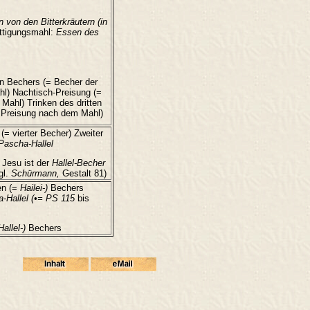
 von den Bitterkräutern (in
tigungsmahl:
Essen des
en Bechers (= Becher der
l) Nachtisch-Preisung (=
ahl) Trinken des dritten
 Preisung nach dem Mahl)
(= vierter Becher) Zweiter
Pascha-Hallel
 Jesu ist der
Hallel-Becher
gl.
Schürmann,
Gestalt 81)
en (=
Hailei-)
Bechers
a-Hallel (•= PS 115
bis
Hallel-)
Bechers