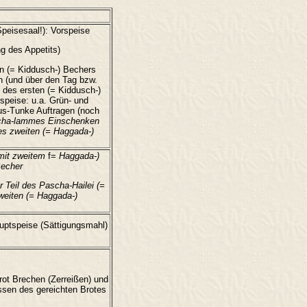
 Speisesaal!): Vorspeise
ng des Appetits)
n (= Kiddusch-) Bechers
n (und über den Tag bzw.
 des ersten (= Kiddusch-)
speise: u.a. Grün- und
mus-Tunke Auftragen (noch
ha-lammes Einschenken
es zweiten (= Haggada-)
mit zweitem
f=
Haggada-)
echer
 Teil des Pascha-Hailei (=
weiten (= Haggada-)
auptspeise (Sättigungsmahl)
ot Brechen (Zerreißen) und
ssen des gereichten Brotes