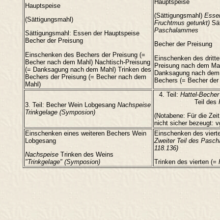
Hauptspeise
Hauptspeise
(Sättigungsmahl)
Essen
(Sättigungsmahl)
Fruchtmus getunkt)
Sät
Paschalammes
Sättigungsmahl: Essen der Hauptspeise
Becher der Preisung
Becher der Preisung
Einschenken des Bechers der Preisung (=
Einschenken des dritt
Becher nach dem Mahl) Nachtisch-Preisung
Preisung nach dem Mah
(= Danksagung nach dem Mahl) Trinken des
Danksagung nach dem M
Bechers der Preisung (= Becher nach dem
Bechers (= Becher der
Mahl)
4. Teil:
Hattel-Becher
Teil des
3. Teil: Becher Wein Lobgesang
Nachspeise
Trinkgelage (Symposion)
(Notabene: Für die Zeit
nicht sicher bezeugt: v
Einschenken eines weiteren Bechers Wein
Einschenken des viert
Lobgesang
Zweiter Teil des Pasch
118.136)
Nachspeise
Trinken des Weins
"Trinkgelage" (Symposion)
Trinken des vierten (=