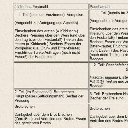
Jüdisches Festmahl
Paschamahl
l. Teil (bereits im
l. Teil (in einem Vorzimmer): Vorspeise
(Vorgericht zur Anregu
(Vorgericht zur Anregung des Appetits)
Einschenken des erste
Einschenken des ersten (= Kiddusch-)
Preisung über den Wei
Bechers Preisung über den Wein (und über
den Festanlaß) Trinken
den Tag bzw. den Festanlaß) Trinken des
Bechers Essen der Vor
ersten (= Kiddusch-) Bechers Essen der
Bitter-kräuter, Frucht
Vorspeise: u.a. Grün- und Bitter-kräuter,
nicht Essen!) des
Pasc
Fruchtmus-Tunke Auftragen (noch nicht
(noch nicht Trinken!)
d
Essen!) der Hauptspeise
Bechers
2. Teil:
Paschafeier 
B
Pascha-Haggada Erster
PS 113j) Trinken des z
Bechers
2. Teil (im Speisesaal): Brotbrechen
3. Teil: Brotbrechen H
Hauptspeise (Sättigungsmahl) Becher der
Becher der Preisung
Preisung
Brotbrechen
Brotbrechen
Dankgebet über dem Brot Brechen
Dankgebet über dem Br
(Zerreißen) und Verteilen des Brotes Essen
Verteilen des Brotes E
des gereichten Brotes