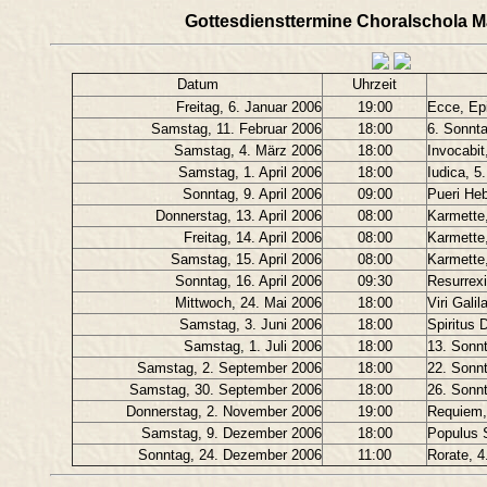
Gottesdiensttermine Choralschola M
Datum
Uhrzeit
Freitag, 6. Januar 2006
19:00
Ecce, Ep
Samstag, 11. Februar 2006
18:00
6. Sonnta
Samstag, 4. März 2006
18:00
Invocabit
Samstag, 1. April 2006
18:00
Iudica, 5
Sonntag, 9. April 2006
09:00
Pueri He
Donnerstag, 13. April 2006
08:00
Karmette
Freitag, 14. April 2006
08:00
Karmette,
Samstag, 15. April 2006
08:00
Karmette
Sonntag, 16. April 2006
09:30
Resurrexi
Mittwoch, 24. Mai 2006
18:00
Viri Gali
Samstag, 3. Juni 2006
18:00
Spiritus 
Samstag, 1. Juli 2006
18:00
13. Sonn
Samstag, 2. September 2006
18:00
22. Sonn
Samstag, 30. September 2006
18:00
26. Sonn
Donnerstag, 2. November 2006
19:00
Requiem, 
Samstag, 9. Dezember 2006
18:00
Populus S
Sonntag, 24. Dezember 2006
11:00
Rorate, 4