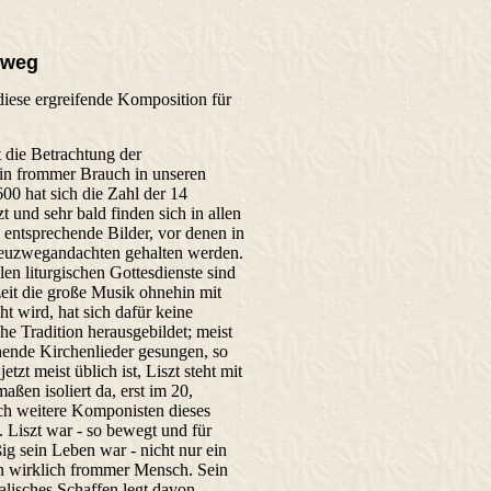
zweg
iese ergreifende Komposition für
t die Betrachtung der
in frommer Brauch in unseren
00 hat sich die Zahl der 14
t und sehr bald finden sich in allen
 entsprechende Bilder, vor denen in
Kreuzwegandachten gehalten werden.
llen liturgischen Gottesdienste sind
zeit die große Musik ohnehin mit
t wird, hat sich dafür keine
he Tradition herausgebildet; meist
hende Kirchenlieder gesungen, so
etzt meist üblich ist, Liszt steht mit
ßen isoliert da, erst im 20,
ch weitere Komponisten dieses
Liszt war - so bewegt und für
g sein Leben war - nicht nur ein
ein wirklich frommer Mensch. Sein
alisches Schaffen legt davon