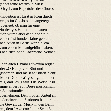
gehört seine wertvolle Missa
d Orgel zum Repertoire des Chores.
position ist Liszt in Rom durch
weges im Col-losseum angeregt
 überlegt, ob man für eine
in riesiges Harmonium bauen
tion wurde aber dann doch für
e aber fast hundert Jahre gebraucht,
 hat. Auch in Berlin war die Via
 zum ersten Mal aufgeführt haben,
as natürlich ohne Absprache. Seither
h den alten Hymnus "Vexilla regis".
eder „O Haupt voll Blut und
partien sind meist solistisch. Sehr
t Mater Dolorosa" gesungen, immer
is, daß Jesus fällt. Die Worte Jesu
timme anvertraut. Diese musikalisch
großen stimmlichen
 übernehmen. Den größten Anteil an
 der einzelnen Stationen hat der
 die Gewalt der Musik in den Bann
res, dem "Ave crux", der Schluß in