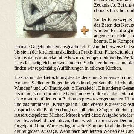
Zeugnis ab. Bei uns 
choralis für Chor un
Zu der Kreuzweg-Kom
das Beten des Kreuz
worden. Er hat sogar
angemessene Musik e
könnte. Die Komposi
normale Gegebenheiten ausgearbeitet. Erstaunlicherweise hat si
bis sie in der kirchenmusikalischen Praxis ihren Platz gefunden
Crucis nahezu unbekannt. Als wir vor einigen Jahren das Werk
ist es fast zeitgleich an zwei anderen Stellen erklungen - und d
finden wir regelmäßig Aufführungen in etlichen Kirchen.
Liszt rahmt die Betrachtung des Leidens und Sterbens ein durc
An zwei Stellen erklingen im vierstimmigen Satz die Kirchenli
Wunden" und „O Traurigkeit, o Herzeleid". Die anderen Gesangs
beziehungsreich für unsere Gemeinde wird dreimal das "Staba
als Antwort auf den vom Bariton expressiv vorgetragenen Hinwe
und das furchtbare „Kreuzige ihn!" sind ebenfalls dieser Solos
anspruchsvolle Partie verlangt deshalb einen Sänger mit einer 
Ausdruckspalette; Michael Mrosek wird diese Aufgabe wieder
der abwechselnd meditativen, dann wieder expressiven Deutung
Orgelpart. Ohne Worte zwingt uns der Komponist allein durch
der religiösen Aussage. Wenn nach den letzten Worten des Cho