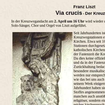
Franz Liszt
Via crucis
Der Kreu
-
In der Kreuzwegandacht am
2. April um 16 Uhr
wird wieder d
Solo-Sänger, Chor und Orgel von Liszt aufgeführt.
Seit Jahrhunderten is
Kreuzwegstationen e
Kirchen. Etwa seit 16
Stationen durchgesetz
katholischen Kirchen
der Fastenzeit die 
Da dies keine offizie
und da in der Fasten
Zurückhaltung bedach
besondere musikalisc
werden nur entsprec
wie das bei uns auch j
seinem Werk einigerma
Jahrhundert haben si
Stoffes angenommen. 
manchen auch anstößi
religiöser, sondern 
reiches kirchenmusik